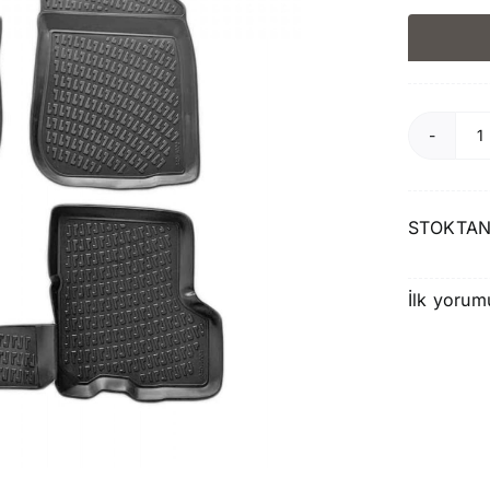
R
S
S
STOKTAN
2
S
İlk yorum
H
P
a