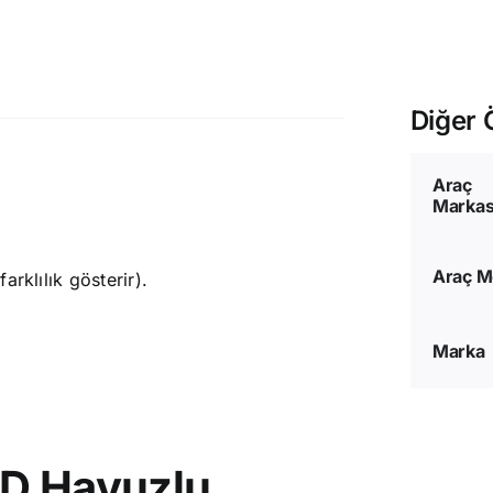
Diğer Ö
Araç
Markas
Araç M
rklılık gösterir).
Marka
3D Havuzlu