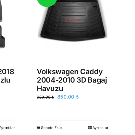
2018
Volkswagen Caddy
zlu
2004-2010 3D Bagaj
Havuzu
Orijinal
Şu
850,00
₺
930,00
₺
aki
fiyat:
andaki
t:
930,00 ₺.
fiyat:
99,00 ₺.
850,00 ₺.
Ayrıntılar
Sepete Ekle
Ayrıntılar