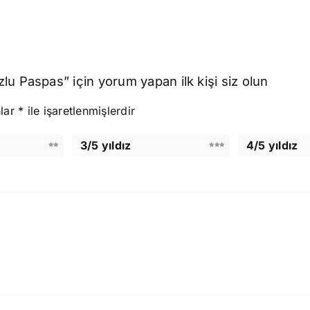
u Paspas” için yorum yapan ilk kişi siz olun
nlar
*
ile işaretlenmişlerdir
3/5 yıldız
4/5 yıldız