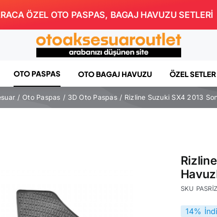
RACA ÖZEL OTO PASPAS, BAGAJ HAVUZU SETLERİ
OTO PASPAS
OTO BAGAJ HAVUZU
ÖZEL SETLER
esuar
Oto Paspas
3D Oto Paspas
Rizline Suzuki SX4 2013 So
Rizlin
Havuz
SKU
PASRİ
14% İnd