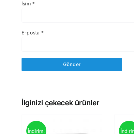
İsim
*
E-posta
*
İlginizi çekecek ürünler
İndirim!
İndiri