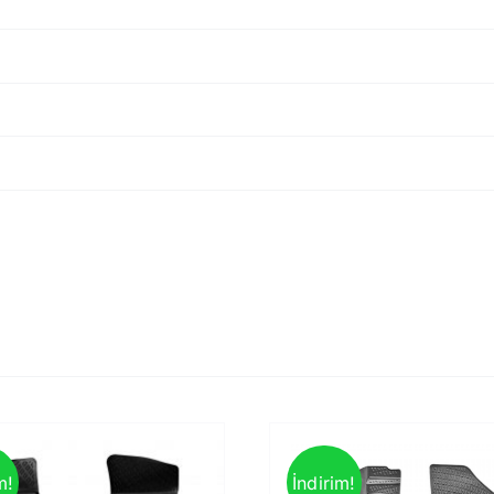
m!
İndirim!