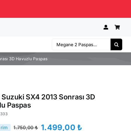
Ara:
nrası 3D Havuzlu Paspas
e Suzuki SX4 2013 Sonrası 3D
lu Paspas
Z333
1.499,00
₺
irim
1.750,00
₺