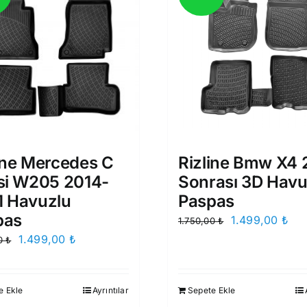
ine Mercedes C
Rizline Bmw X4 
si W205 2014-
Sonrası 3D Havu
1 Havuzlu
Paspas
pas
Orijinal
Şu
1.499,00
₺
1.750,00
₺
fiyat:
and
Orijinal
Şu
1.499,00
₺
00
₺
1.750,00 ₺.
fiya
fiyat:
andaki
1.4
1.750,00 ₺.
fiyat:
e Ekle
Ayrıntılar
Sepete Ekle
1.499,00 ₺.