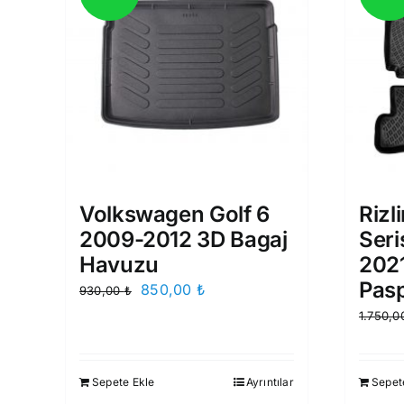
Volkswagen Golf 6
Rizl
2009-2012 3D Bagaj
Seri
Havuzu
202
Pas
Orijinal
Şu
850,00
₺
930,00
₺
fiyat:
andaki
1.750,
930,00 ₺.
fiyat:
850,00 ₺.
Sepete Ekle
Ayrıntılar
Sepet