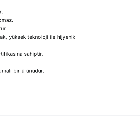
r.
apmaz.
ur.
ak, yüksek teknoloji ile hijyenik
ifikasına sahiptir.
amalı bir ürünüdür.