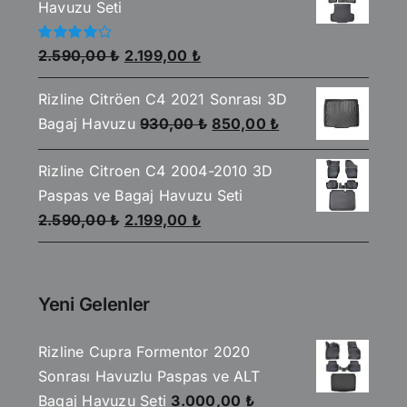
Havuzu Seti
2.199,00 ₺.
Orijinal
Şu
5
2.590,00
₺
2.199,00
₺
üzerinden
fiyat:
andaki
4.00
oy
aldı
Rizline Citröen C4 2021 Sonrası 3D
2.590,00 ₺.
fiyat:
Orijinal
Şu
Bagaj Havuzu
930,00
₺
850,00
₺
2.199,00 ₺.
fiyat:
andaki
Rizline Citroen C4 2004-2010 3D
930,00 ₺.
fiyat:
Paspas ve Bagaj Havuzu Seti
850,00 ₺.
Orijinal
Şu
2.590,00
₺
2.199,00
₺
fiyat:
andaki
2.590,00 ₺.
fiyat:
2.199,00 ₺.
Yeni Gelenler
Rizline Cupra Formentor 2020
Sonrası Havuzlu Paspas ve ALT
Bagaj Havuzu Seti
3.000,00
₺