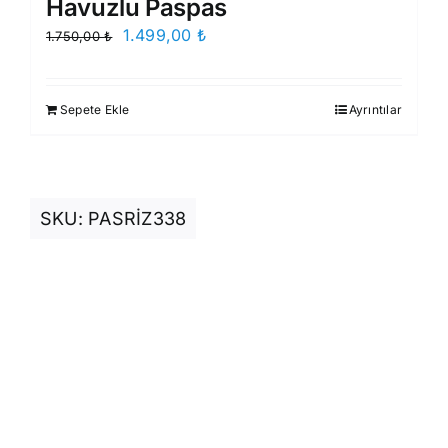
Havuzlu Paspas
Orijinal
Şu
1.499,00
₺
1.750,00
₺
fiyat:
andaki
1.750,00 ₺.
fiyat:
Sepete Ekle
Ayrıntılar
1.499,00 ₺.
SKU:
PASRİZ338