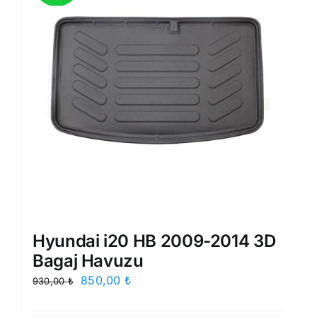
Hyundai i20 HB 2009-2014 3D
Bagaj Havuzu
Orijinal
Şu
850,00
₺
930,00
₺
fiyat:
andaki