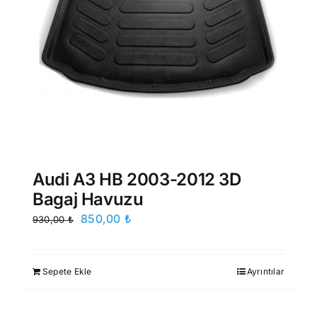
Audi A3 HB 2003-2012 3D
Bagaj Havuzu
Orijinal
Şu
850,00
₺
930,00
₺
fiyat:
andaki
930,00 ₺.
fiyat:
Sepete Ekle
Ayrıntılar
850,00 ₺.