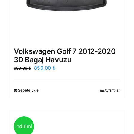
Volkswagen Golf 7 2012-2020
3D Bagaj Havuzu
Orijinal
Şu
850,00
₺
930,00
₺
fiyat:
andaki
930,00 ₺.
fiyat:
Sepete Ekle
Ayrıntılar
850,00 ₺.
İndirim!