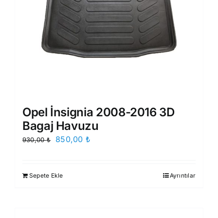
Opel İnsignia 2008-2016 3D
Bagaj Havuzu
Orijinal
Şu
850,00
₺
930,00
₺
fiyat:
andaki
930,00 ₺.
fiyat:
Sepete Ekle
Ayrıntılar
850,00 ₺.