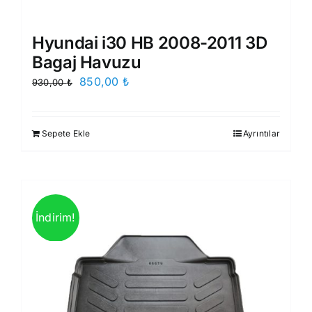
Hyundai i30 HB 2008-2011 3D
Bagaj Havuzu
Orijinal
Şu
850,00
₺
930,00
₺
fiyat:
andaki
930,00 ₺.
fiyat:
Sepete Ekle
Ayrıntılar
850,00 ₺.
İndirim!