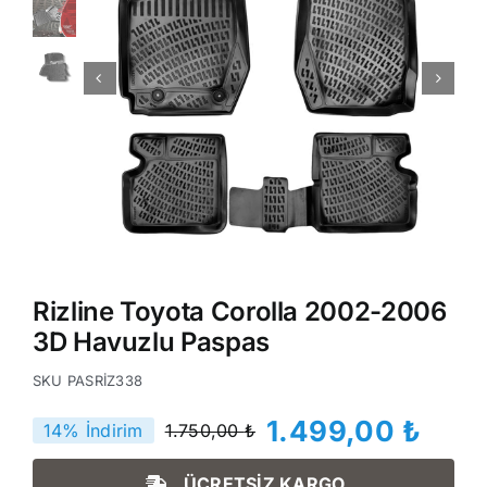
Rizline Toyota Corolla 2002-2006
3D Havuzlu Paspas
SKU
PASRİZ338
1.499,00
₺
14% İndirim
1.750,00
₺
Orijinal
Şu
fiyat:
andaki
ÜCRETSİZ KARGO