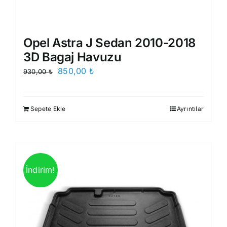
Opel Astra J Sedan 2010-2018
3D Bagaj Havuzu
Orijinal
Şu
850,00
₺
930,00
₺
fiyat:
andaki
930,00 ₺.
fiyat:
Sepete Ekle
Ayrıntılar
850,00 ₺.
İndirim!