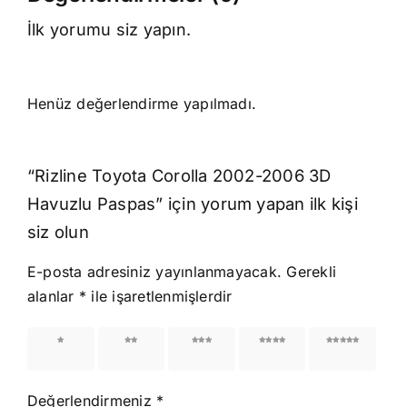
İlk yorumu siz yapın.
Henüz değerlendirme yapılmadı.
“Rizline Toyota Corolla 2002-2006 3D
Havuzlu Paspas” için yorum yapan ilk kişi
siz olun
E-posta adresiniz yayınlanmayacak.
Gerekli
alanlar
*
ile işaretlenmişlerdir
1/5
2/5
3/5
4/5
5/5
yıldız
yıldız
yıldız
yıldız
yıldız
Değerlendirmeniz
*