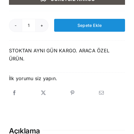
1.750,00 ₺.
fiyat:
1.499,00 ₺.
Sepete Ekle
Rizline
Toyota
Corolla
STOKTAN AYNI GÜN KARGO. ARACA ÖZEL
2002-
ÜRÜN.
2006
3D
Havuzlu
İlk yorumu siz yapın.
Paspas
adet
Açıklama