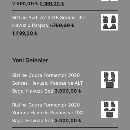
Orijinal
Şu
2.590,00
₺
2.199,00
₺
fiyat:
andaki
Rizline Audi A7 2018 Sonrası 3D
2.590,00 ₺.
fiyat:
Havuzlu Paspas
1.750,00
₺
2.199,00 ₺.
Orijinal
Şu
1.499,00
₺
fiyat:
andaki
1.750,00 ₺.
fiyat:
1.499,00 ₺.
Yeni Gelenler
Rizline Cupra Formentor 2020
Sonrası Havuzlu Paspas ve ALT
Bagaj Havuzu Seti
3.000,00
₺
Rizline Cupra Formentor 2020
Sonrası Havuzlu Paspas ve ÜST
Bagaj Havuzu Seti
3.000,00
₺