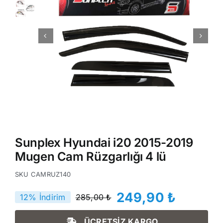
Sunplex Hyundai i20 2015-2019
Mugen Cam Rüzgarlığı 4 lü
SKU
CAMRUZ140
249,90
₺
12% İndirim
285,00
₺
Orijinal
Şu
fiyat:
andaki
ÜCRETSİZ KARGO