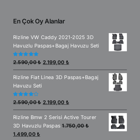
En Çok Oy Alanlar
Rizline VW Caddy 2021-2025 3D
Havuzlu Paspas+Bagaj Havuzu Seti
Orijinal
Şu
5
2.590,00
₺
2.199,00
₺
üzerinden
fiyat:
andaki
5.00
oy aldı
Rizline Fiat Linea 3D Paspas+Bagaj
2.590,00 ₺.
fiyat:
Havuzu Seti
2.199,00 ₺.
Orijinal
Şu
5
2.590,00
₺
2.199,00
₺
üzerinden
fiyat:
andaki
4.00
oy
aldı
Rizline Bmw 2 Serisi Active Tourer
2.590,00 ₺.
fiyat:
3D Havuzlu Paspas
1.750,00
₺
2.199,00 ₺.
Orijinal
Şu
1.499,00
₺