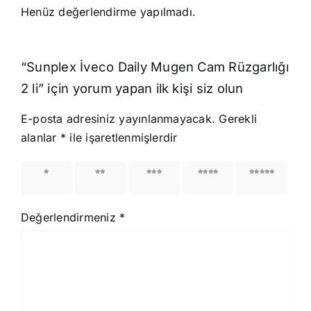
Henüz değerlendirme yapılmadı.
“Sunplex İveco Daily Mugen Cam Rüzgarlığı
2 li” için yorum yapan ilk kişi siz olun
E-posta adresiniz yayınlanmayacak.
Gerekli
alanlar
*
ile işaretlenmişlerdir
1/5
2/5
3/5
4/5
5/5
yıldız
yıldız
yıldız
yıldız
yıldız
Değerlendirmeniz
*