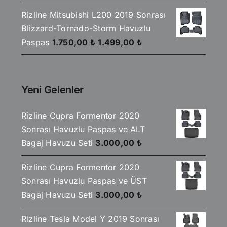
fiyat:
andaki
Rizline Mitsubishi L200 2019 Sonrası
1.750,00 ₺.
fiyat:
Blizzard-Tornado-Storm Havuzlu
1.499,00 ₺.
Orijinal
Şu
Paspas
1.750,00
₺
1.499,00
₺
fiyat:
andaki
1.750,00 ₺.
fiyat:
1.499,00 ₺.
Yeni Gelenler
Rizline Cupra Formentor 2020
Sonrası Havuzlu Paspas ve ALT
Bagaj Havuzu Seti
3.000,00
₺
Rizline Cupra Formentor 2020
Sonrası Havuzlu Paspas ve ÜST
Bagaj Havuzu Seti
3.000,00
₺
Rizline Tesla Model Y 2019 Sonrası