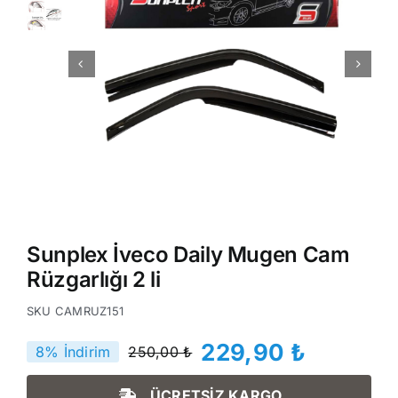
Sunplex İveco Daily Mugen Cam
Rüzgarlığı 2 li
SKU
CAMRUZ151
229,90
₺
8% İndirim
250,00
₺
Orijinal
Şu
fiyat:
andaki
ÜCRETSİZ KARGO