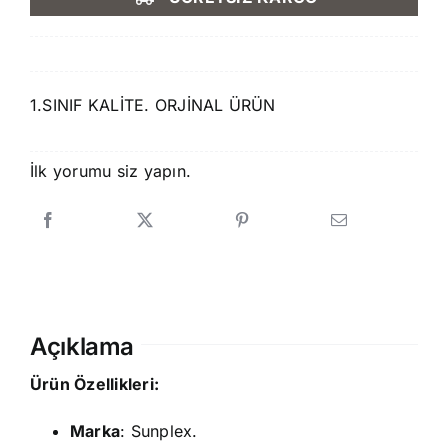
250,00 ₺.
fiyat:
229,90 ₺.
1.SINIF KALİTE. ORJİNAL ÜRÜN
İlk yorumu siz yapın.
Açıklama
Ürün Özellikleri:
Marka
: Sunplex.