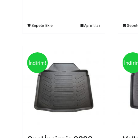
fiyat:
andaki
1.750,00 ₺.
fiyat:
1.499,00 ₺.
Sepete Ekle
Ayrıntılar
Sepet
İndirim!
İndiri