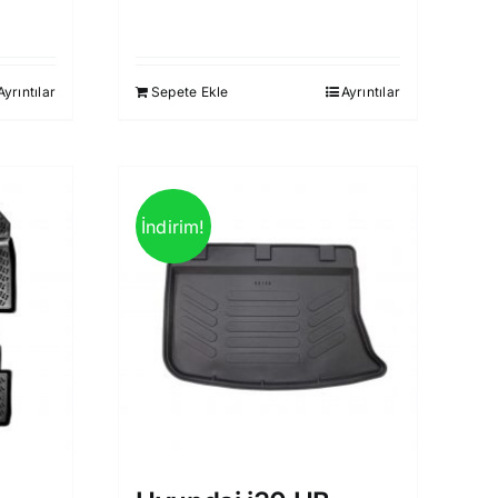
fiyat:
andaki
930,00 ₺.
fiyat:
i
850,00 ₺.
Ayrıntılar
Sepete Ekle
Ayrıntılar
0 ₺.
İndirim!