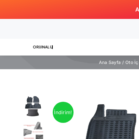
Skip
A
to
content
Ana Sayfa
Oto İç
İndirim!