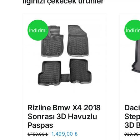
İlginizi çekecek ürünler
İndirim!
İndiri
Rizline Bmw X4 2018
Dac
Sonrası 3D Havuzlu
Ste
Paspas
3D 
Orijinal
Şu
1.499,00
₺
1.750,00
₺
930,00