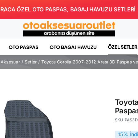
RACA ÖZEL OTO PASPAS, BAGAJ HAVUZU SETLERİ
ÖZEL SETLER
OTO PASPAS
OTO BAGAJ HAVUZU
 Aksesuar
Setler
Toyota Corolla 2007-2012 Arası 3D Paspas ve
Toyota
Paspas
SKU
PAS3D
15% İnd