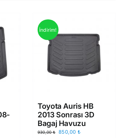
İndirim!
Toyota Auris HB
08-
2013 Sonrası 3D
Bagaj Havuzu
Orijinal
Şu
850,00
₺
930,00
₺