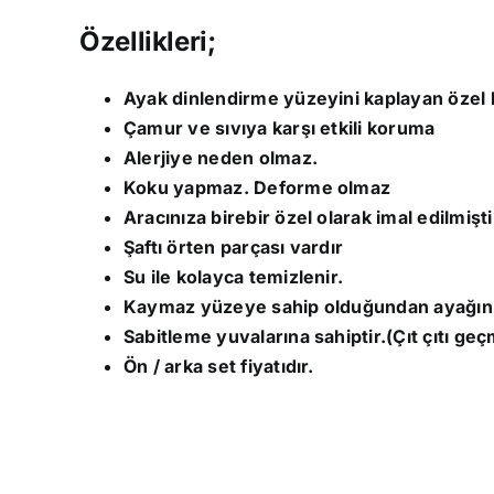
Özellikleri;
Ayak dinlendirme yüzeyini kaplayan özel 
Çamur ve sıvıya karşı etkili koruma
Alerjiye neden olmaz.
Koku yapmaz. Deforme olmaz
Aracınıza birebir özel olarak imal edilmişti
Şaftı örten parçası vardır
Su ile kolayca temizlenir.
Kaymaz yüzeye sahip olduğundan ayağınız
Sabitleme yuvalarına sahiptir.(Çıt çıtı geç
Ön / arka set fiyatıdır.