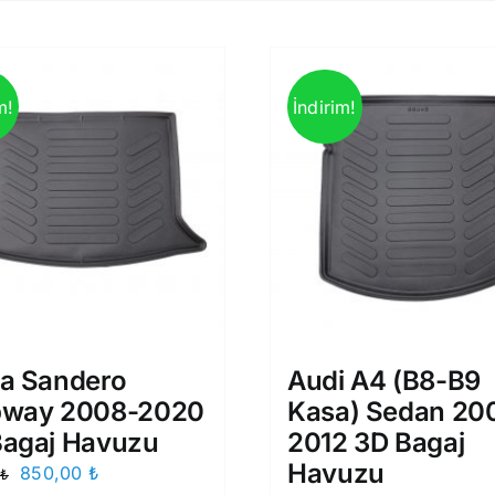
m!
İndirim!
ia Sandero
Audi A4 (B8-B9
pway 2008-2020
Kasa) Sedan 20
Bagaj Havuzu
2012 3D Bagaj
Havuzu
Orijinal
Şu
850,00
₺
₺