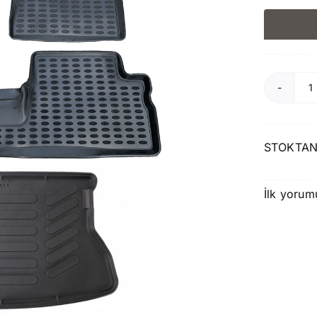
T
C
2
STOKTAN
2
A
İlk yorum
P
v
B
H
S
a