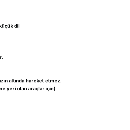
küçük dil
r.
ın altında hareket etmez.
me yeri olan araçlar için)