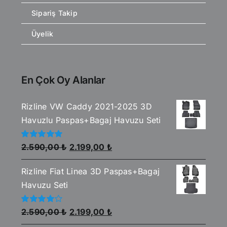
Sipariş Takip
Üyelik
En Çok Oy Alanlar
Rizline VW Caddy 2021-2025 3D
Havuzlu Paspas+Bagaj Havuzu Seti
Orijinal
Şu
5
2.590,00
₺
2.199,00
₺
üzerinden
fiyat:
andaki
5.00
oy aldı
Rizline Fiat Linea 3D Paspas+Bagaj
2.590,00 ₺.
fiyat:
Havuzu Seti
2.199,00 ₺.
Orijinal
Şu
5
2.590,00
₺
2.199,00
₺
üzerinden
fiyat:
andaki
4.00
oy