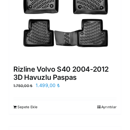
Rizline Volvo S40 2004-2012
3D Havuzlu Paspas
Orijinal
Şu
1.499,00
₺
1.750,00
₺
fiyat:
andaki
1.750,00 ₺.
fiyat:
Sepete Ekle
Ayrıntılar
1.499,00 ₺.