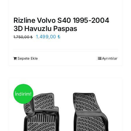
Rizline Volvo S40 1995-2004
3D Havuzlu Paspas
Orijinal
Şu
1.499,00
₺
1.750,00
₺
fiyat:
andaki
1.750,00 ₺.
fiyat:
Sepete Ekle
Ayrıntılar
1.499,00 ₺.
İndirim!