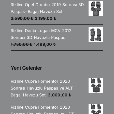
aldı
Rizline Opel Combo 2019 Sonrası 3D
2.590,00 ₺.
fiyat:
Paspas+Bagaj Havuzu Seti
2.199,00 ₺.
Orijinal
Şu
2.590,00
₺
2.199,00
₺
fiyat:
andaki
Rizline Dacia Logan MCV 2012
2.590,00 ₺.
fiyat:
Sonrası 3D Havuzlu Paspas
2.199,00 ₺.
Orijinal
Şu
1.750,00
₺
1.499,00
₺
fiyat:
andaki
1.750,00 ₺.
fiyat:
1.499,00 ₺.
Yeni Gelenler
Rizline Cupra Formentor 2020
Sonrası Havuzlu Paspas ve ALT
Bagaj Havuzu Seti
3.000,00
₺
Rizline Cupra Formentor 2020