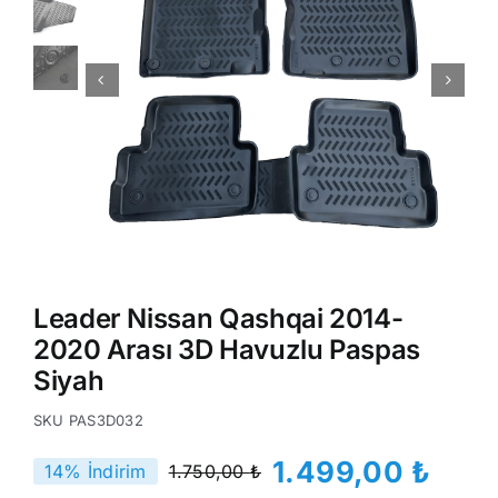
Leader Nissan Qashqai 2014-
2020 Arası 3D Havuzlu Paspas
Siyah
SKU
PAS3D032
1.499,00
₺
14% İndirim
1.750,00
₺
Orijinal
Şu