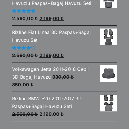
Havuzlu Paspas+Bagaj Havuzu Seti
Orijinal
Şu
5
2.590,00
₺
2.199,00
₺
üzerinden
fiyat:
andaki
5.00
oy aldı
Rizline Fiat Linea 3D Paspas+Bagaj
2.590,00 ₺.
fiyat:
Havuzu Seti
2.199,00 ₺.
Orijinal
Şu
5
2.590,00
₺
2.199,00
₺
üzerinden
fiyat:
andaki
4.00
oy
aldı
Volkswagen Jetta 2011-2018 Cepli
2.590,00 ₺.
fiyat:
3D Bagaj Havuzu
930,00
₺
2.199,00 ₺.
Orijinal
Şu
850,00
₺
fiyat:
andaki
Rizline BMW F20 2011-2017 3D
930,00 ₺.
fiyat:
Paspas+Bagaj Havuzu Seti
850,00 ₺.
Orijinal
Şu
2.590,00
₺
2.199,00
₺
fiyat:
andaki