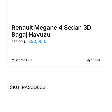
Renault Megane 4 Sedan 3D
Bagaj Havuzu
Orijinal
Şu
850,00
₺
930,00
₺
fiyat:
andaki
930,00 ₺.
fiyat:
Sepete Ekle
Ayrıntılar
850,00 ₺.
SKU:
PAS3D032