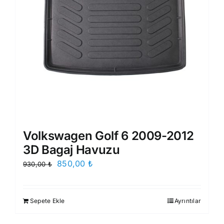
Volkswagen Golf 6 2009-2012
3D Bagaj Havuzu
Orijinal
Şu
850,00
₺
930,00
₺
fiyat:
andaki
930,00 ₺.
fiyat:
Sepete Ekle
Ayrıntılar
850,00 ₺.