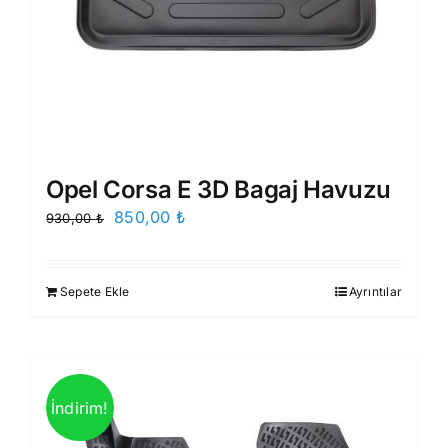
Opel Corsa E 3D Bagaj Havuzu
Orijinal
Şu
850,00
₺
930,00
₺
fiyat:
andaki
930,00 ₺.
fiyat:
Sepete Ekle
Ayrıntılar
850,00 ₺.
İndirim!