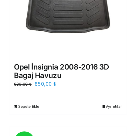
Opel İnsignia 2008-2016 3D
Bagaj Havuzu
Orijinal
Şu
850,00
₺
930,00
₺
fiyat:
andaki
930,00 ₺.
fiyat:
Sepete Ekle
Ayrıntılar
850,00 ₺.