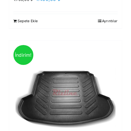
fiyat:
andaki
1.750,00 ₺.
fiyat:
Sepete Ekle
Ayrıntılar
1.499,00 ₺.
İndirim!