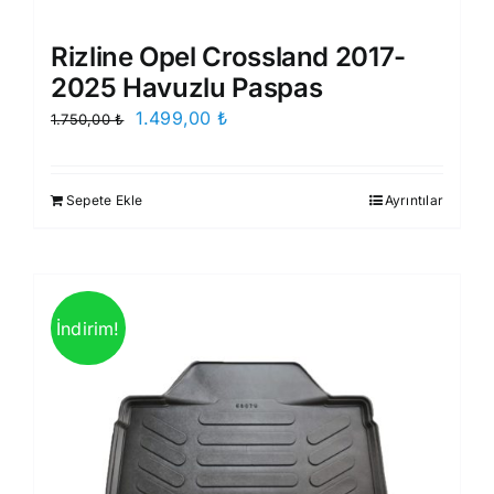
Rizline Opel Crossland 2017-
2025 Havuzlu Paspas
Orijinal
Şu
1.499,00
₺
1.750,00
₺
fiyat:
andaki
1.750,00 ₺.
fiyat:
Sepete Ekle
Ayrıntılar
1.499,00 ₺.
İndirim!