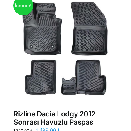
İndirim!
Rizline Dacia Lodgy 2012
Sonrası Havuzlu Paspas
Orijinal
Şu
1.499,00
₺
1.750,00
₺