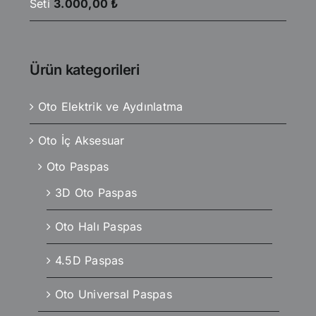
Seti
3.000,00
₺
Ürün kategorileri
Oto Elektrik ve Aydınlatma
Oto İç Aksesuar
Oto Paspas
3D Oto Paspas
Oto Halı Paspas
4.5D Paspas
Oto Universal Paspas