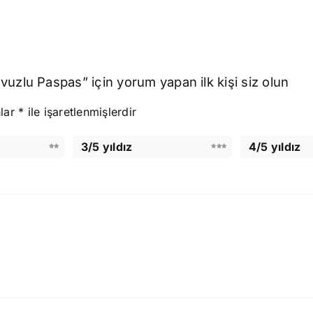
uzlu Paspas” için yorum yapan ilk kişi siz olun
nlar
*
ile işaretlenmişlerdir
3/5 yıldız
4/5 yıldız