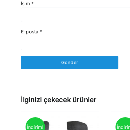
İsim
*
E-posta
*
İlginizi çekecek ürünler
İndirim!
İndiri