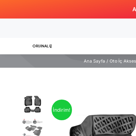
Skip
A
to
content
Ana Sayfa
Oto İç Akse
İndirim!