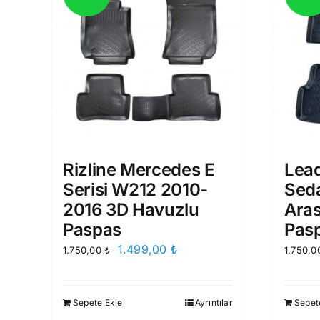
Rizline Mercedes E
Lead
Serisi W212 2010-
Sed
2016 3D Havuzlu
Aras
Paspas
Pas
Orijinal
Şu
1.499,00
₺
1.750,00
₺
1.750,
fiyat:
andaki
1.750,00 ₺.
fiyat:
Sepete Ekle
Ayrıntılar
Sepet
1.499,00 ₺.