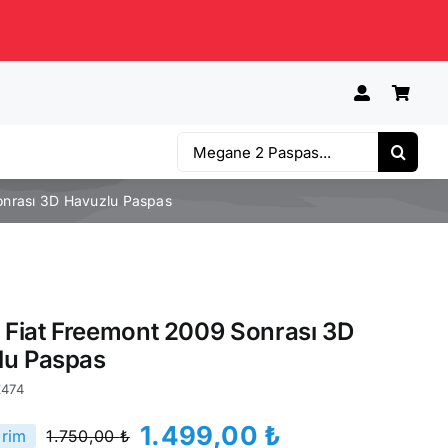
Ara:
Sonrası 3D Havuzlu Paspas
e Fiat Freemont 2009 Sonrası 3D
lu Paspas
Z474
1.499,00
₺
irim
1.750,00
₺