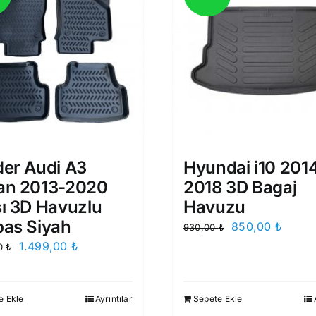
er Audi A3
Hyundai i10 201
an 2013-2020
2018 3D Bagaj
ı 3D Havuzlu
Havuzu
pas Siyah
Orijinal
Şu
850,00
₺
930,00
₺
fiyat:
andak
Orijinal
Şu
1.499,00
₺
00
₺
930,00 ₺.
fiyat:
fiyat:
andaki
850,0
1.750,00 ₺.
fiyat:
e Ekle
Ayrıntılar
Sepete Ekle
1.499,00 ₺.