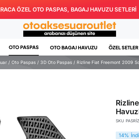
RACA ÖZEL OTO PASPAS, BAGAJ HAVUZU SETLERİ
OTO PASPAS
OTO BAGAJ HAVUZU
ÖZEL SETLER
suar
Oto Paspas
3D Oto Paspas
Rizline Fiat Freemont 2009 
Rizlin
Havuz
SKU
PASRİ
14% İnd