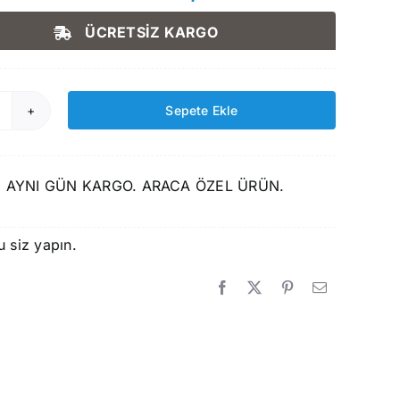
Orijinal
Şu
fiyat:
andaki
ÜCRETSİZ KARGO
1.750,00 ₺.
fiyat:
1.499,00 ₺.
Sepete Ekle
izline
iat
reemont
 AYNI GÜN KARGO. ARACA ÖZEL ÜRÜN.
009
onrası
3D
u siz yapın.
avuzlu
aspas
det