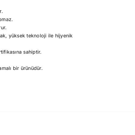
r.
apmaz.
ur.
ak, yüksek teknoloji ile hijyenik
ifikasına sahiptir.
amalı bir ürünüdür.