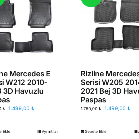
ine Mercedes E
Rizline Mercede
si W212 2010-
Serisi W205 201
6 3D Havuzlu
2021 Bej 3D Hav
pas
Paspas
Orijinal
Şu
Orijinal
Şu
1.499,00
₺
1.499,00
₺
00
₺
1.750,00
₺
fiyat:
andaki
fiyat:
and
1.750,00 ₺.
fiyat:
1.750,00 ₺.
fiya
e Ekle
Ayrıntılar
Sepete Ekle
1.499,00 ₺.
1.4