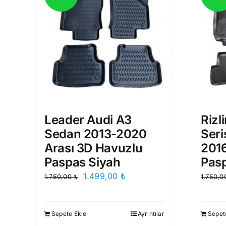
Leader Audi A3
Rizl
Sedan 2013-2020
Seri
Arası 3D Havuzlu
201
Paspas Siyah
Pas
Orijinal
Şu
1.499,00
₺
1.750,00
₺
1.750,
fiyat:
andaki
1.750,00 ₺.
fiyat:
Sepete Ekle
Ayrıntılar
Sepet
1.499,00 ₺.