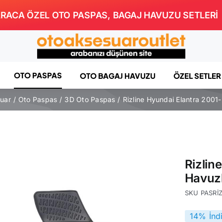
RACA ÖZEL OTO PASPAS, BAGAJ HAVUZU SETLERİ
OTO PASPAS
OTO BAGAJ HAVUZU
ÖZEL SETLER
suar
Oto Paspas
3D Oto Paspas
Rizline Hyundai Elantra 200
Rizlin
Havuz
SKU
PASRİ
14% İnd