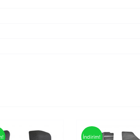
m!
İndirim!