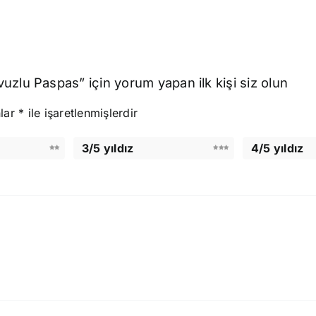
zlu Paspas” için yorum yapan ilk kişi siz olun
nlar
*
ile işaretlenmişlerdir
3/5 yıldız
4/5 yıldız