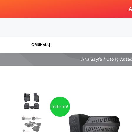
Skip
A
to
content
Ana Sayfa
Oto İç Akse
İndirim!