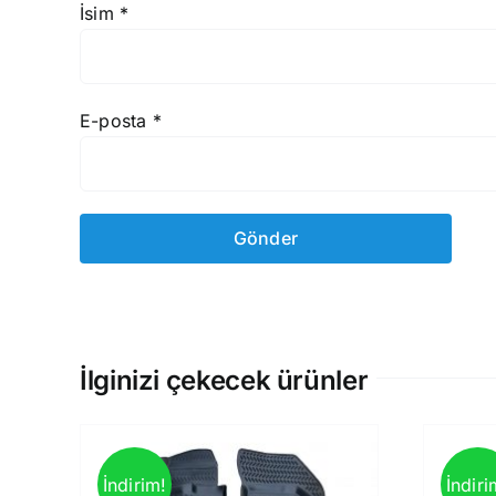
İsim
*
E-posta
*
İlginizi çekecek ürünler
İndirim!
İndiri