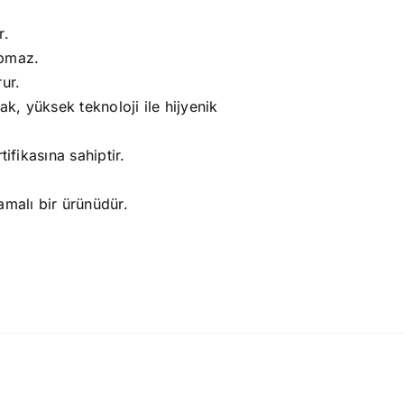
r.
apmaz.
ur.
ak, yüksek teknoloji ile hijyenik
ifikasına sahiptir.
amalı bir ürünüdür.