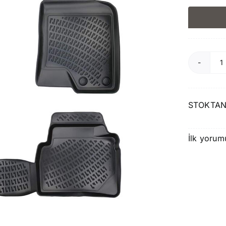
R
H
E
STOKTAN
2
2
İlk yorum
H
P
a