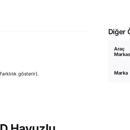
Diğer Ö
Araç
Markas
Marka
rklılık gösterir).
3D Havuzlu