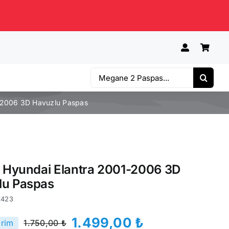
Ara:
1-2006 3D Havuzlu Paspas
e Hyundai Elantra 2001-2006 3D
lu Paspas
Z423
1.499,00
₺
irim
1.750,00
₺