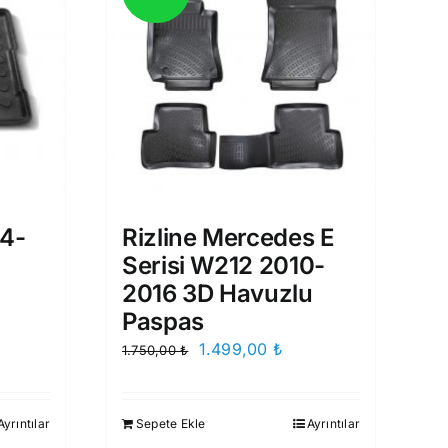
14-
Rizline Mercedes E
Serisi W212 2010-
2016 3D Havuzlu
Paspas
i
Orijinal
Şu
1.499,00
₺
1.750,00
₺
fiyat:
andaki
0 ₺.
1.750,00 ₺.
fiyat:
Ayrıntılar
Sepete Ekle
Ayrıntılar
1.499,00 ₺.