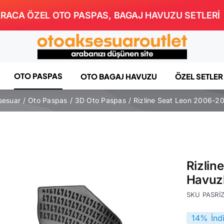
RACA ÖZEL OTO PASPAS, BAGAJ HAVUZU SETLERİ
OTO PASPAS
OTO BAGAJ HAVUZU
ÖZEL SETLER
sesuar
Oto Paspas
3D Oto Paspas
Rizline Seat Leon 2006-2
Rizlin
Havuz
SKU
PASRİZ
14% İnd