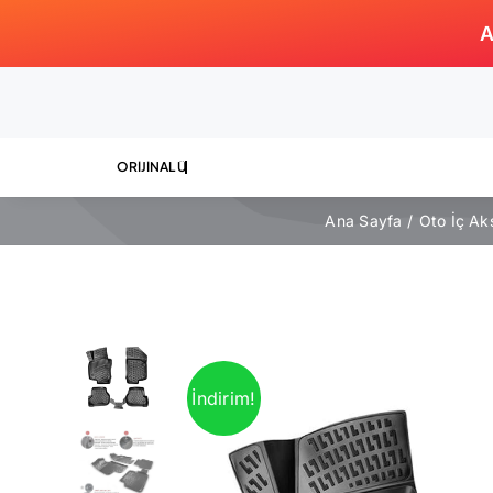
Skip
A
to
content
Ana Sayfa
Oto İç Ak
İndirim!