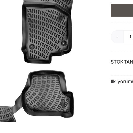
R
S
L
STOKTAN
2
2
İlk yorum
H
P
a