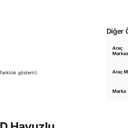
Diğer Ö
Araç
Markas
Araç M
rklılık gösterir).
Marka
3D Havuzlu