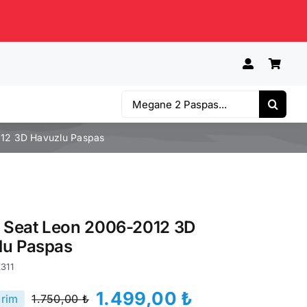
Ara:
012 3D Havuzlu Paspas
e Seat Leon 2006-2012 3D
lu Paspas
311
1.499,00
₺
irim
1.750,00
₺