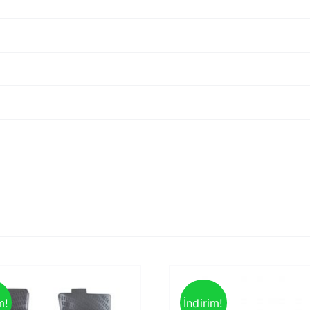
m!
İndirim!