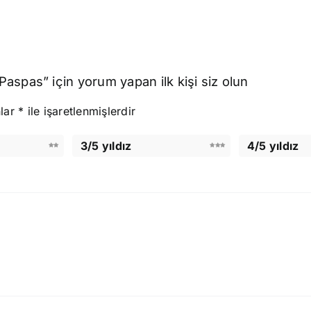
spas” için yorum yapan ilk kişi siz olun
nlar
*
ile işaretlenmişlerdir
3/5 yıldız
4/5 yıldız