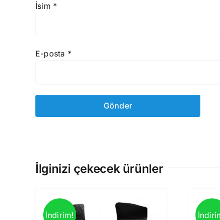
İsim
*
E-posta
*
İlginizi çekecek ürünler
İndirim!
İndiri