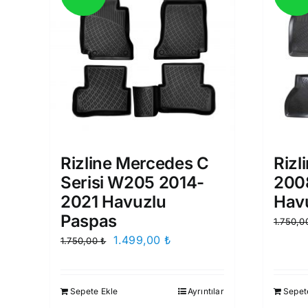
Rizline Mercedes C
Rizl
Serisi W205 2014-
200
2021 Havuzlu
Hav
Paspas
1.750,
Orijinal
Şu
1.499,00
₺
1.750,00
₺
fiyat:
andaki
1.750,00 ₺.
fiyat:
Sepete Ekle
Ayrıntılar
Sepet
1.499,00 ₺.