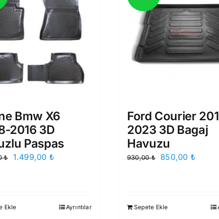
ine Bmw X6
Ford Courier 20
8-2016 3D
2023 3D Bagaj
uzlu Paspas
Havuzu
Orijinal
Şu
Orijinal
Şu
1.499,00
₺
850,00
₺
00
₺
930,00
₺
fiyat:
andaki
fiyat:
andak
1.750,00 ₺.
fiyat:
930,00 ₺.
fiyat:
1.499,00 ₺.
850,0
e Ekle
Ayrıntılar
Sepete Ekle