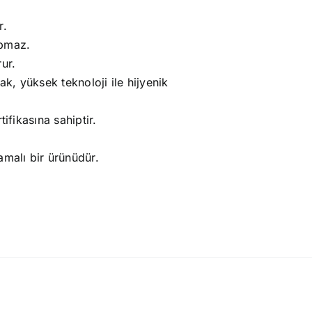
r.
apmaz.
ur.
ak, yüksek teknoloji ile hijyenik
ifikasına sahiptir.
amalı bir ürünüdür.