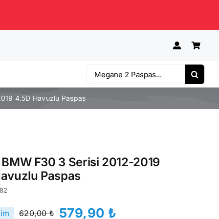
Ara:
2019 4.5D Havuzlu Paspas
 BMW F30 3 Serisi 2012-2019
Havuzlu Paspas
82
579,90
₺
rim
620,00
₺