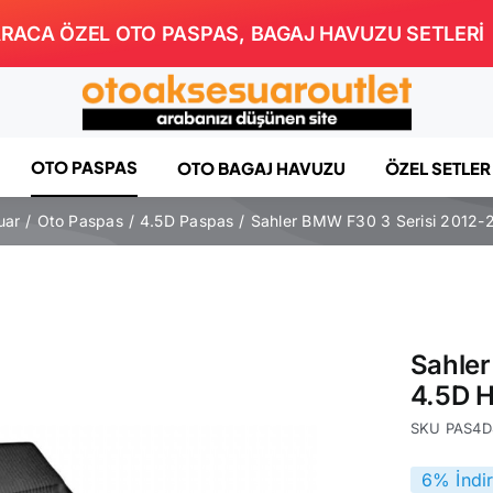
RACA ÖZEL OTO PASPAS, BAGAJ HAVUZU SETLERİ
OTO PASPAS
OTO BAGAJ HAVUZU
ÖZEL SETLER
uar
Oto Paspas
4.5D Paspas
Sahler BMW F30 3 Serisi 2012-
Sahler
4.5D 
SKU
PAS4D
6% İndi