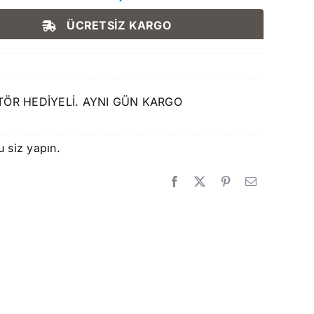
Orijinal
Şu
fiyat:
andaki
ÜCRETSİZ KARGO
620,00 ₺.
fiyat:
579,90 ₺.
ÖR HEDİYELİ. AYNI GÜN KARGO
u siz yapın.