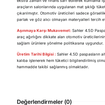
ekstra zaman ve finans sarf edilerek kumlama i
araçların salonlarında uygulanan mat şıklığı tüke
çıkarılmıştır. Otomotiv üreticileri sadece görselli
parlak ve göz alıcı olmayan materyalleri tercih e
Aşınmaya Karşı Mukavemet:
Sahler 4.5D Paspas
araç ağırlığını dikkate alan otomotiv üreticileri
sağlam ürünlere yönelme politikasına uygundur.
Üretim Tarihi Bilgisi :
Sahler 4.5D paspasların alt
kalıba işlenerek hem tüketici bilgilendirilmiş ol
hammadde takibi sağlanmış olmaktadır.
Değerlendirmeler (0)