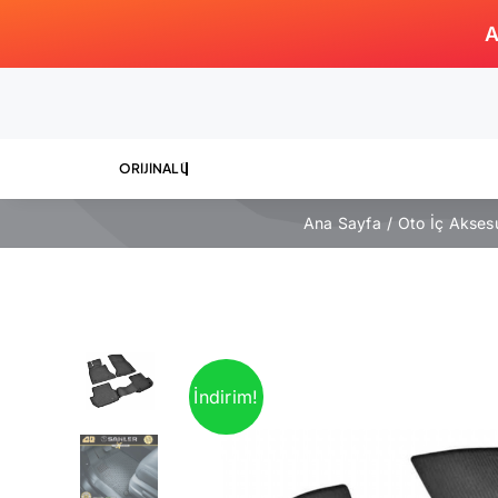
Skip
A
to
content
Ana Sayfa
Oto İç Akses
İndirim!