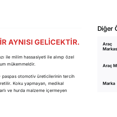
Diğer Ö
R AYNISI GELİCEKTİR.
Araç
Markas
 ile milim hassasiyeti ile alınıp özel
 uyum mükemmeldir.
Araç M
 paspas otomotiv üreticilerinin tercih
retilir. Koku yapmayan, medikal
Marka
ararlı ve hurda malzeme içermeyen