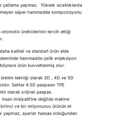
 ve çatlama yapmaz. Yüksek sıcaklıklarda
etmeyen süper hammadde kompozisyonu
tomotiv üreticilerinin tercih ettiği
r.
aha kaliteli ve standart ürün elde
 sisteminde hammadde çelik enjeksiyon
 böylece ürün kuvvetlenmiş olur.
üretim tekniği olarak 3D , 4D ve 5D
lıdır. Sahler 4.5D paspasın TPE
ı olarak orijinal paspas
insan inisiyatifine
değilde makine
 birinci ve bir milyonuncu ürünün et
ak yapmaz, ayarlar hassas olduğundan