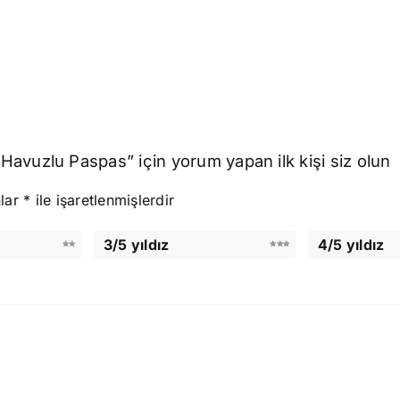
avuzlu Paspas” için yorum yapan ilk kişi siz olun
nlar
*
ile işaretlenmişlerdir
3/5 yıldız
4/5 yıldız