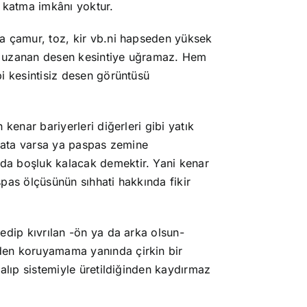
t katma imkânı yoktur.
a çamur, toz, kir vb.ni hapseden yüksek
ğru uzanan desen kesintiye uğramaz. Hem
i kesintisiz desen görüntüsü
kenar bariyerleri diğerleri gibi yatık
 hata varsa ya paspas zemine
da boşluk kalacak demektir. Yani kenar
pas ölçüsünün sıhhati hakkında fikir
edip kıvrılan -ön ya da arka olsun-
den koruyamama yanında çirkin bir
kalıp sistemiyle üretildiğinden kaydırmaz